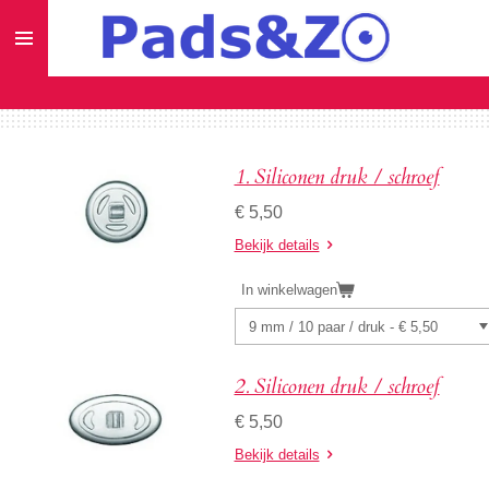
Ga
direct
naar
de
hoofdinhoud
1. Siliconen druk / schroef
€ 5,50
Bekijk details
In winkelwagen
2. Siliconen druk / schroef
€ 5,50
Bekijk details