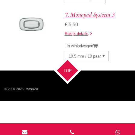
7. Monopad Systeem 3
€ 5,50
Bekijk details
In winkelwagen
TOP
© 2020-2025
Pads&Zo