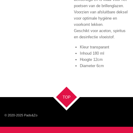
poetsen van de brillenglazen.
Voorzien van afsluitbare deksel
voor optimale hygiëne en
voorkomt lekken.
Geschikt voor aceton, spiritus
en desinfectie vloeistof.
Kleur transparant
Inhoud 180 ml
Hoogte 12cm
Diameter 6cm
TOP
© 2020-2025
Pads&Zo