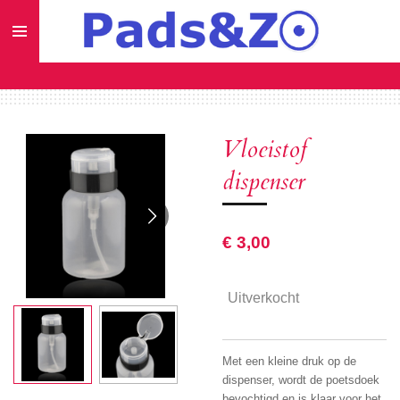
Ga
direct
naar
de
hoofdinhoud
Vloeistof
dispenser
€ 3,00
Uitverkocht
Met een kleine druk op de
dispenser, wordt de poetsdoek
bevochtigd en is klaar voor het